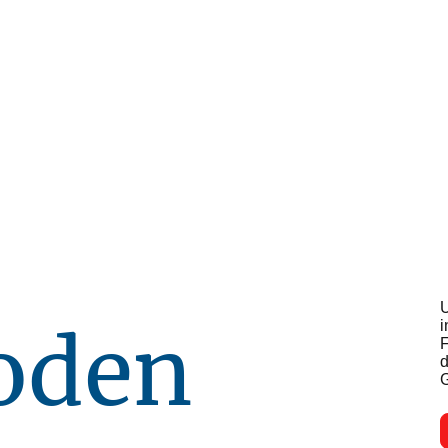
U
oden
i
F
d
G