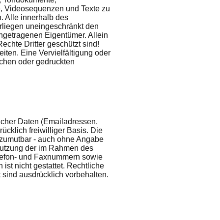
te, Videosequenzen und Texte zu
. Alle innerhalb des
rliegen uneingeschränkt den
ngetragenen Eigentümer. Allein
chte Dritter geschützt sind!
Seiten. Eine Vervielfältigung oder
chen oder gedruckten
licher Daten (Emailadressen,
cklich freiwilliger Basis. Die
 zumutbar - auch ohne Angabe
 Nutzung der im Rahmen des
elefon- und Faxnummern sowie
st nicht gestattet. Rechtliche
 sind ausdrücklich vorbehalten.