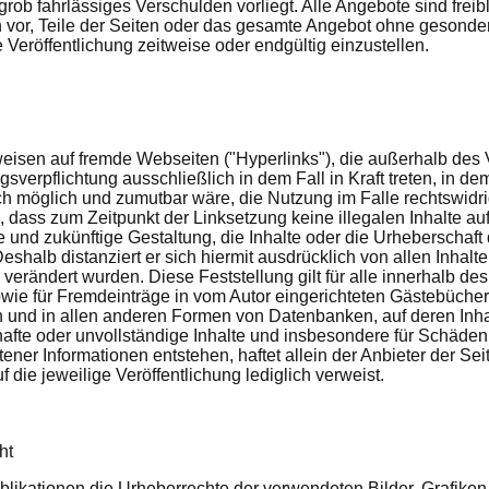
grob fahrlässiges Verschulden vorliegt. Alle Angebote sind frei
ch vor, Teile der Seiten oder das gesamte Angebot ohne gesond
 Veröffentlichung zeitweise oder endgültig einzustellen.
rweisen auf fremde Webseiten ("Hyperlinks"), die außerhalb de
sverpflichtung ausschließlich in dem Fall in Kraft treten, in de
h möglich und zumutbar wäre, die Nutzung im Falle rechtswidrig
ch, dass zum Zeitpunkt der Linksetzung keine illegalen Inhalte a
e und zukünftige Gestaltung, die Inhalte oder die Urheberschaft 
Deshalb distanziert er sich hiermit ausdrücklich von allen Inhalte
 verändert wurden. Diese Feststellung gilt für alle innerhalb d
wie für Fremdeinträge in vom Autor eingerichteten Gästebücher
n und in allen anderen Formen von Datenbanken, auf deren Inhal
erhafte oder unvollständige Inhalte und insbesondere für Schäde
ener Informationen entstehen, haftet allein der Anbieter der Se
uf die jeweilige Veröffentlichung lediglich verweist.
ht
 Publikationen die Urheberrechte der verwendeten Bilder, Grafik