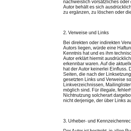
nachweislich vorsätzliches oder 
Autor behält es sich ausdrückli
zu ergänzen, zu löschen oder die
2. Verweise und Links
Bei direkten oder indirekten Ve
Autors liegen, würde eine Haftung
Kenntnis hat und es ihm technisc
Autor erklärt hiermit ausdrückli
erkennbar waren. Auf die aktuell
hat der Autor keinerlei Einfluss. 
Seiten, die nach der Linksetzung
gesetzten Links und Verweise so
Linkverzeichnissen, Mailingliste
möglich sind. Für illegale, fehl
Nichtnutzung solcherart dargebot
nicht derjenige, der über Links a
3. Urheber- und Kennzeichenrec
Der Autor ist bestrebt, in allen