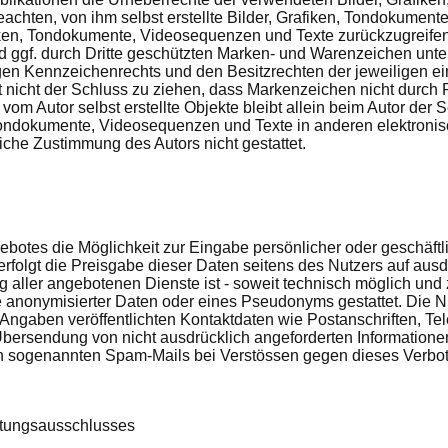
chten, von ihm selbst erstellte Bilder, Grafiken, Tondokumen
fiken, Tondokumente, Videosequenzen und Texte zurückzugreifen
 ggf. durch Dritte geschützten Marken- und Warenzeichen unte
en Kennzeichenrechts und den Besitzrechten der jeweiligen ei
nicht der Schluss zu ziehen, dass Markenzeichen nicht durch Re
 vom Autor selbst erstellte Objekte bleibt allein beim Autor der 
ondokumente, Videosequenzen und Texte in anderen elektronis
iche Zustimmung des Autors nicht gestattet.
gebotes die Möglichkeit zur Eingabe persönlicher oder geschäft
rfolgt die Preisgabe dieser Daten seitens des Nutzers auf ausdrü
aller angebotenen Dienste ist - soweit technisch möglich und
e anonymisierter Daten oder eines Pseudonyms gestattet. Die
Angaben veröffentlichten Kontaktdaten wie Postanschriften, T
bersendung von nicht ausdrücklich angeforderten Informationen i
n sogenannten Spam-Mails bei Verstössen gegen dieses Verbot
ftungsausschlusses