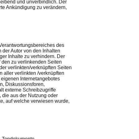
bleibend und unverbindlich. Der
erte Ankündigung zu verändern,
s Verantwortungsbereiches des
m der Autor von den Inhalten
er Inhalte zu verhindern. Der
uf den zu verlinkenden Seiten
der verlinkten/verknüpften Seiten
n aller verlinkten /verknüpften
es eigenen Internetangebotes
n, Diskussionsforen,
t externe Schreibzugriffe
n, die aus der Nutzung oder
ite, auf welche verwiesen wurde,
en, Tondokumente,